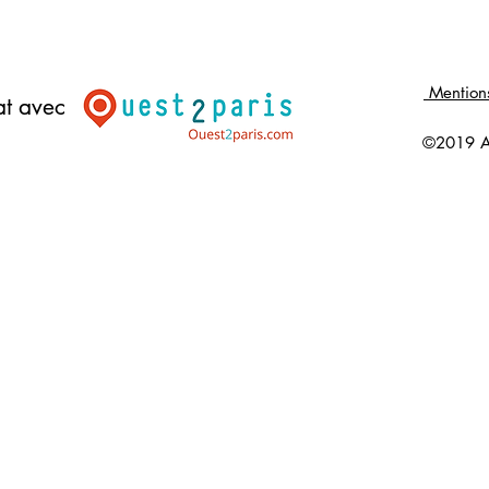
Mentions 
at avec
©2019 As